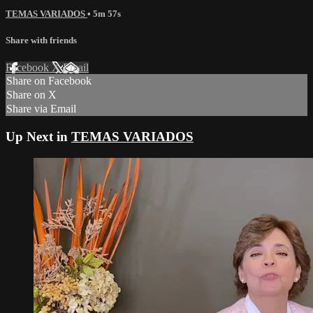
TEMAS VARIADOS
• 5m 57s
Share with friends
Facebook
X
Email
Share on Facebook
Share on X
Share via Email
Up Next in
TEMAS VARIADOS