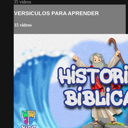
35 videos
VERSICULOS PARA APRENDER
35 videos