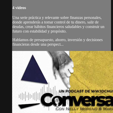
4 videos
Una serie práctica y relevante sobre finanzas personales,
donde aprenderás a tomar control de tu dinero, salir de
deudas, crear hábitos financieros saludables y construir un
futuro con estabilidad y propósito.
Hablamos de presupuesto, ahorro, inversión y decisiones
financieras desde una perspect...