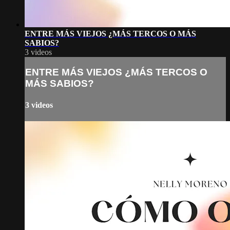
ENTRE MÁS VIEJOS ¿MÁS TERCOS O MÁS
SABIOS?
3 videos
ENTRE MÁS VIEJOS ¿MÁS TERCOS O
MÁS SABIOS?
3 videos