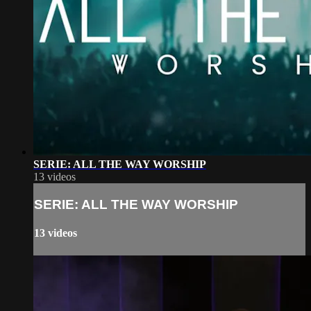
SERIE: ALL THE WAY WORSHIP
13 videos
SERIE: ALL THE WAY WORSHIP
13 videos