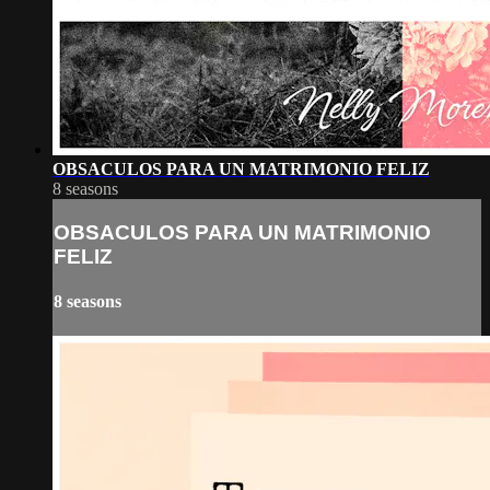
OBSACULOS PARA UN MATRIMONIO FELIZ
8 seasons
OBSACULOS PARA UN MATRIMONIO
FELIZ
8 seasons