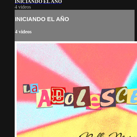
INICIANDO EL AÑO
4 videos
INICIANDO EL AÑO
4 videos