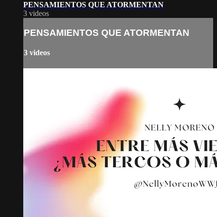
PENSAMIENTOS QUE ATORMENTAN
3 videos
PENSAMIENTOS QUE ATORMENTAN
3 videos