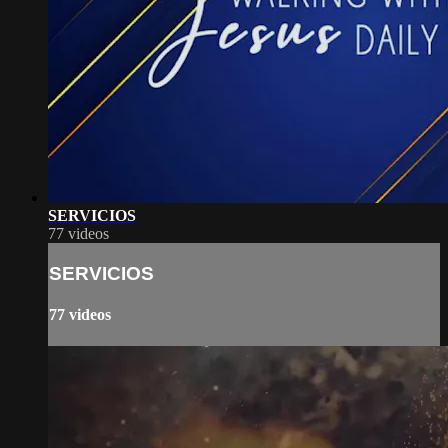
SERVICIOS
77 videos
SERVICIOS
77 videos