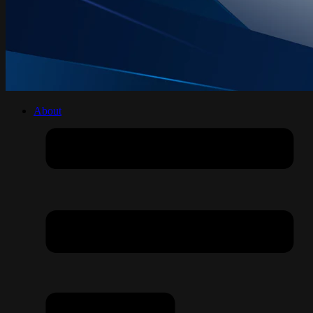
About