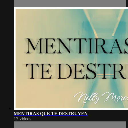
MENTIRAS QUE TE DESTRUYEN
17 videos