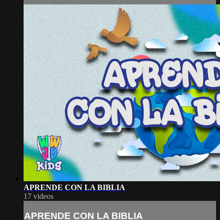
APRENDE CON LA BIBLIA
17 videos
APRENDE CON LA BIBLIA