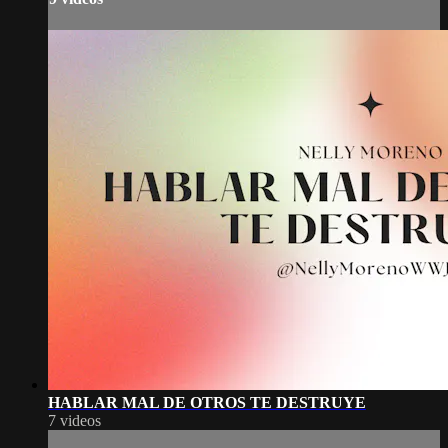
HABLAR MAL DE OTROS TE DESTRUYE
7 videos