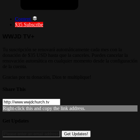
Content
$35
Subscribe
WWJD TV+
Tu suscripción se renovará automáticamente cada mes con la
donación de $35 USD hasta que la canceles. Puedes cancelar la
renovación automática en cualquier momento desde la configuración
de la cuenta.
Gracias por tu donación, Dios te multiplique!
Share This
Right-click this and copy the link address.
Get Updates