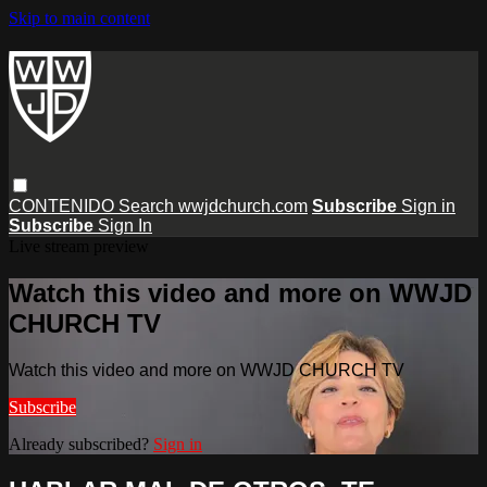
Skip to main content
CONTENIDO
Search
wwjdchurch.com
Subscribe
Sign in
Subscribe
Sign In
Live stream preview
Watch this video and more on WWJD
CHURCH TV
Watch this video and more on WWJD CHURCH TV
Subscribe
Already subscribed?
Sign in