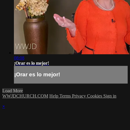
08:08
¡Orar es lo mejor!
¡Orar es lo mejor!
Load More
WWJDCHURCH.COM
Help
Terms
Privacy
Cookies
Sign in
×