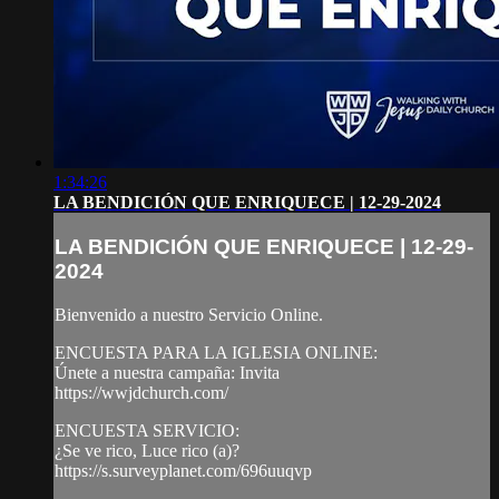
1:34:26
LA BENDICIÓN QUE ENRIQUECE | 12-29-2024
LA BENDICIÓN QUE ENRIQUECE | 12-29-
2024
Bienvenido a nuestro Servicio Online.
ENCUESTA PARA LA IGLESIA ONLINE:
Únete a nuestra campaña: Invita
https://wwjdchurch.com/
ENCUESTA SERVICIO:
¿Se ve rico, Luce rico (a)?
https://s.surveyplanet.com/696uuqvp