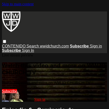
Skip to main content
CONTENIDO
Search
wwjdchurch.com
Subscribe
Sign in
Subscribe
Sign In
Live stream preview
Watch this video and more on WWJD
CHURCH TV
Watch this video and more on WWJD CHURCH TV
Subscribe
Already subscribed?
Sign in