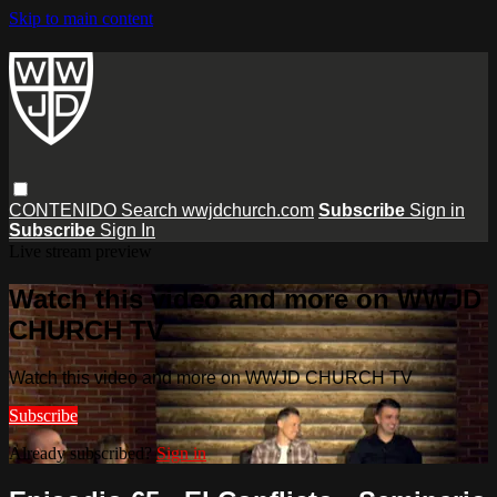
Skip to main content
CONTENIDO
Search
wwjdchurch.com
Subscribe
Sign in
Subscribe
Sign In
Live stream preview
Watch this video and more on WWJD
CHURCH TV
Watch this video and more on WWJD CHURCH TV
Subscribe
Already subscribed?
Sign in