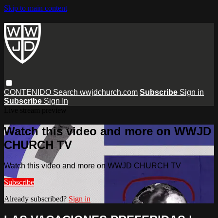
Skip to main content
CONTENIDO
Search
wwjdchurch.com
Subscribe
Sign in
Subscribe
Sign In
Live stream preview
Watch this video and more on WWJD
CHURCH TV
Watch this video and more on WWJD CHURCH TV
Subscribe
Already subscribed?
Sign in