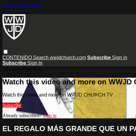
Skip to main content
CONTENIDO
Search
wwjdchurch.com
Subscribe
Sign in
Subscribe
Sign In
Live stream preview
Watch this video and more on WWJD
Watch this video and more on WWJD CHURCH TV
Subscribe
Already subscribed?
Sign in
EL REGALO MÁS GRANDE QUE UN PAD