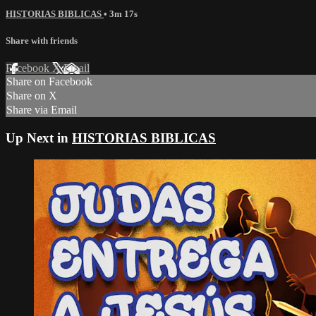
HISTORIAS BIBLICAS
• 3m 17s
Share with friends
Facebook
X
Email
Share on Facebook
Share on X
Share via Email
Up Next in
HISTORIAS BIBLICAS