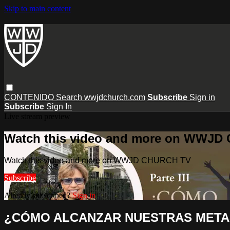
Skip to main content
CONTENIDO
Search
wwjdchurch.com
Subscribe
Sign in
Subscribe
Sign In
Live stream preview
Watch this video and more on WWJD
Watch this video and more on WWJD CHURCH TV
Subscribe
Already subscribed?
Sign in
¿CÓMO ALCANZAR NUESTRAS META