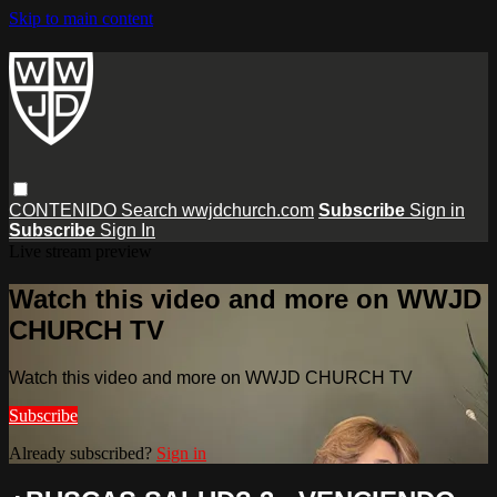
Skip to main content
CONTENIDO
Search
wwjdchurch.com
Subscribe
Sign in
Subscribe
Sign In
Live stream preview
Watch this video and more on WWJD
CHURCH TV
Watch this video and more on WWJD CHURCH TV
Subscribe
Already subscribed?
Sign in